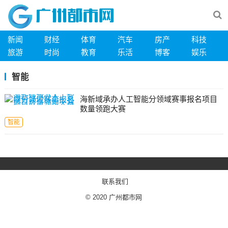
新闻
财经
体育
汽车
房产
科技
旅游
时尚
教育
乐活
博客
娱乐
智能
海新域承办人工智能分领域赛事报名项目
数量领跑大赛
智能
文
章
导
联系我们
航
© 2020
广州都市网